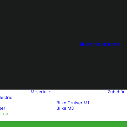
+49 172 3000133
M-serie
Zubehör
lectric
Bilke Cruiser M1
ser
Bilke M3
strie