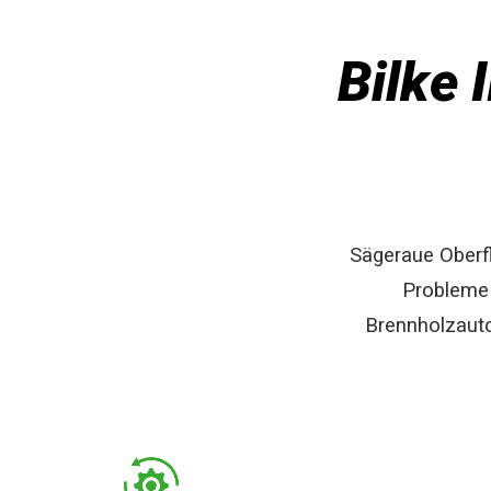
Bilke 
Sägeraue Oberf
Probleme 
Brennholzauto