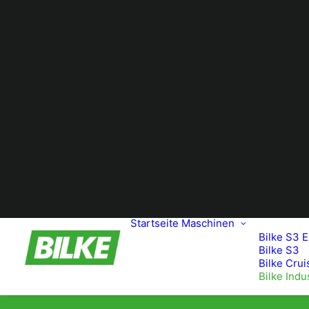
Startseite
Maschinen
Bilke S3 E
Bilke S3
Bilke Crui
Bilke Indu