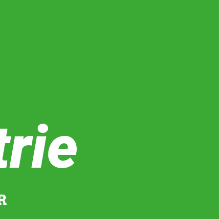
trie
R