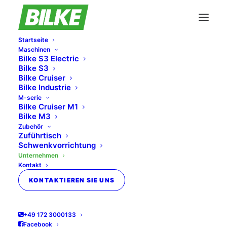
Startseite
Maschinen
Bilke S3 Electric
Bilke S3
Bilke Cruiser
Bilke Industrie
Brennholz einfach und
M-serie
Bilke Cruiser M1
sicher
Bilke M3
Zubehör
Zuführtisch
Schwenkvorrichtung
Unternehmen
Kontakt
KONTAKTIEREN SIE UNS
+49 172 3000133
Facebook