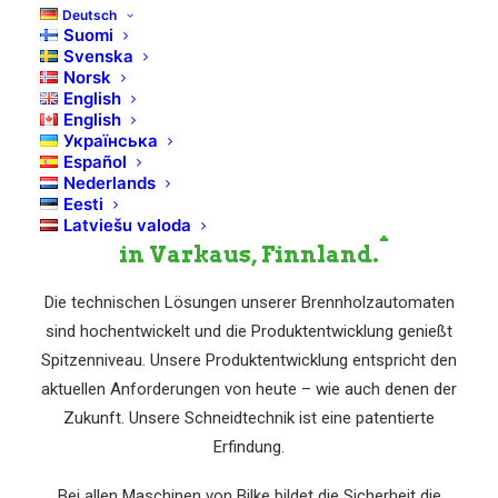
Deutsch
Suomi
Svenska
Norsk
English
English
Українська
Español
Lehtoniemen Metalli Oy ist ein
Nederlands
1983 gegründetes Unternehmen
Eesti
der Metallbranche mit Hauptsitz
Latviešu valoda
in Varkaus, Finnland.
Die technischen Lösungen unserer Brennholzautomaten
sind hochentwickelt und die Produktentwicklung genießt
Spitzenniveau. Unsere Produktentwicklung entspricht den
aktuellen Anforderungen von heute – wie auch denen der
Zukunft. Unsere Schneidtechnik ist eine patentierte
Erfindung.
Bei allen Maschinen von Bilke bildet die Sicherheit die