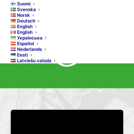
Suomi
Houtklover Bilke S3
Svenska
Norsk
Deutsch
SNEL EN VEILIG HOUT KLOVEN
English
English
Українська
Español
Nederlands
Eesti
Latviešu valoda