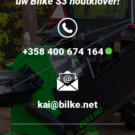
uw Bilke S3 houtklover!
+358 400 674 164
kai@bilke.net