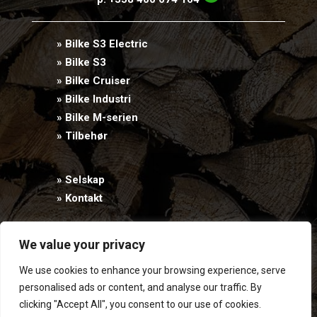
» Bilke S3 Electric
» Bilke S3
» Bilke Cruiser
» Bilke Industri
» Bilke M-serien
» Tilbehør
» Selskap
» Kontakt
We value your privacy
PRIVACY STATEMENT
We use cookies to enhance your browsing experience, serve
This site is protected by reCAPTCHA and the Google
Privacy Policy
and
personalised ads or content, and analyse our traffic. By
clicking "Accept All", you consent to our use of cookies.
Terms of Service
apply.