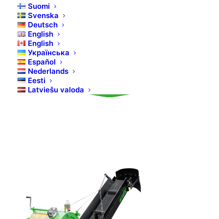
Suomi
er både enkelt og trygt.
Svenska
Deutsch
English
English
Українська
Español
Nederlands
Eesti
Latviešu valoda