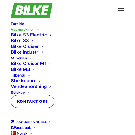
Forside
Vedmaskiner
Bilke S3 Electric
Bilke S3
Bilke Cruiser
Bilke Industri
M-serien
Bilke Cruiser M1
Bilke M3
Tilbehør
Stokkebord
Vendeanordning
Selskap
Bilke vedmaskiner
KONTAKT OSS
Våre vedmaskiner er effektive og enkle
+358 400 674 164
å bruke. Å kløyve ved med en
Facebook
vedmaskin med automatisk matebånd
Norsk