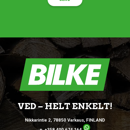
VED – HELT ENKELT!
Nikkarintie 2, 78850 Varkaus, FINLAND
p. +358 400 674 164