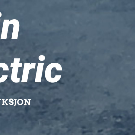
in
ctric
UKSJON