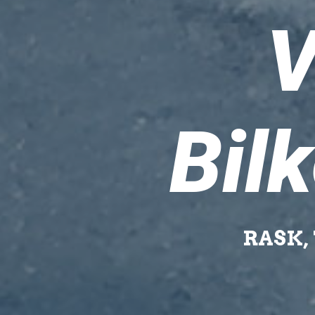
V
Bilk
RASK,