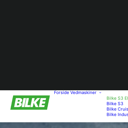
Forside
Vedmaskiner
Bilke S3 E
Bilke S3
Bilke Crui
Bilke Indus