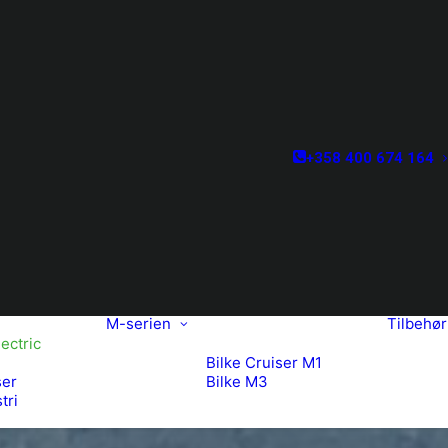
+358 400 674 164
M-serien
Tilbehør
lectric
Bilke Cruiser M1
ser
Bilke M3
tri