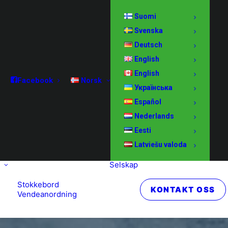
Suomi
Svenska
Deutsch
English
English
Facebook
Norsk
Українська
Español
Nederlands
Eesti
Latviešu valoda
Selskap
Stokkebord
KONTAKT OSS
Vendeanordning