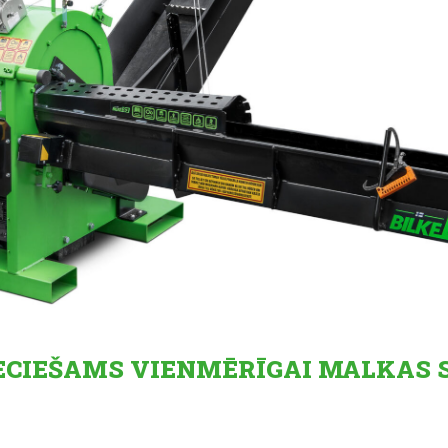
IECIEŠAMS VIENMĒRĪGAI MALKAS