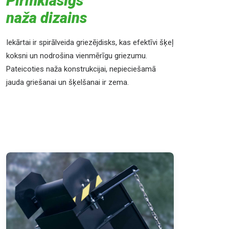
Pirmklasīgs
naža dizains
Iekārtai ir spirālveida griezējdisks, kas efektīvi šķeļ
koksni un nodrošina vienmērīgu griezumu.
Pateicoties naža konstrukcijai, nepieciešamā
jauda griešanai un šķelšanai ir zema.