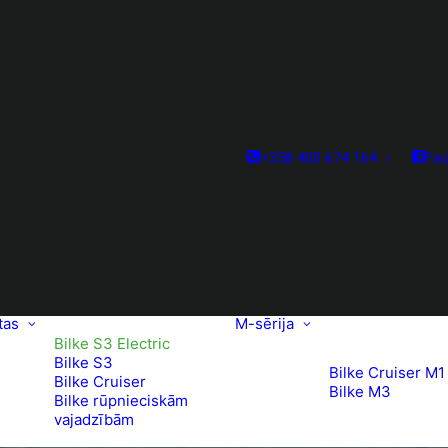
+358 400 674 164
Fa
tas
M-sērija
Bilke S3 Electric
Bilke S3
Bilke Cruiser M1
Bilke Cruiser
Bilke M3
Bilke rūpnieciskām
vajadzībām