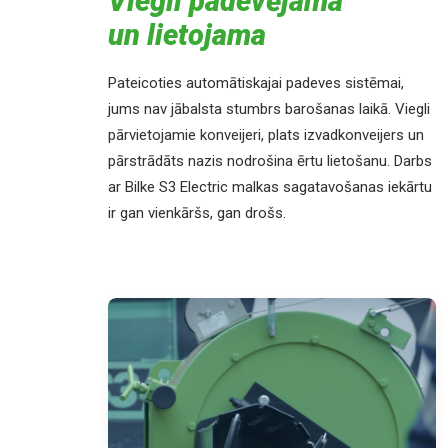
Viegli padevējama
un lietojama
Pateicoties automātiskajai padeves sistēmai,
jums nav jābalsta stumbrs barošanas laikā. Viegli
pārvietojamie konveijeri, plats izvadkonveijers un
pārstrādāts nazis nodrošina ērtu lietošanu. Darbs
ar Bilke S3 Electric malkas sagatavošanas iekārtu
ir gan vienkāršs, gan drošs.