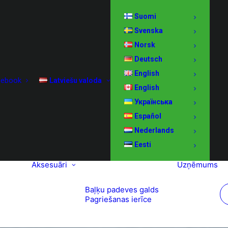
Suomi
Svenska
Norsk
Deutsch
English
cebook
Latviešu valoda
English
Українська
Español
Nederlands
Eesti
Aksesuāri
Uzņēmums
Baļķu padeves galds
Pagriešanas ierīce