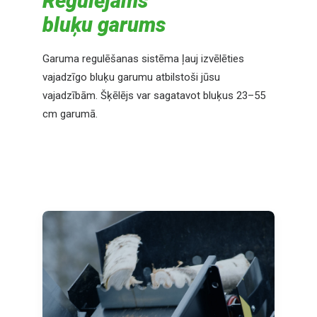
Regulējams
bluķu garums
Garuma regulēšanas sistēma ļauj izvēlēties
vajadzīgo bluķu garumu atbilstoši jūsu
vajadzībām. Šķēlējs var sagatavot bluķus 23–55
cm garumā.