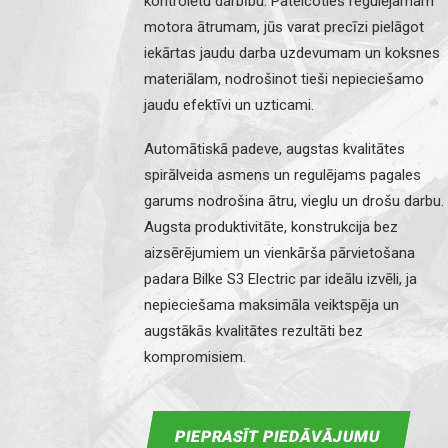
kontrolētu darbību. Pateicoties regulējamam
motora ātrumam, jūs varat precīzi pielāgot
iekārtas jaudu darba uzdevumam un koksnes
materiālam, nodrošinot tieši nepieciešamo
jaudu efektīvi un uzticami.
Automātiskā padeve, augstas kvalitātes
spirālveida asmens un regulējams pagales
garums nodrošina ātru, vieglu un drošu darbu.
Augsta produktivitāte, konstrukcija bez
aizsērējumiem un vienkārša pārvietošana
padara Bilke S3 Electric par ideālu izvēli, ja
nepieciešama maksimāla veiktspēja un
augstākās kvalitātes rezultāti bez
kompromisiem.
PIEPRASĪT PIEDĀVĀJUMU