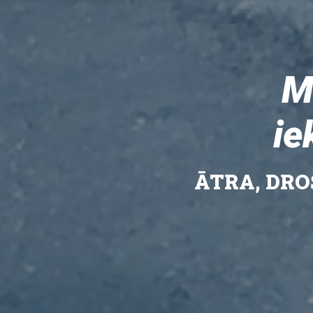
M
ie
ĀTRA, DR