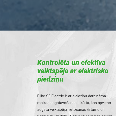
Kontrolēta un efektīva
veiktspēja ar elektrisko
piedziņu
Bilke S3 Electric ir ar elektrību darbināma
malkas sagatavošanas iekārta, kas apvieno
augstu veiktspēju, lietošanas ērtumu un