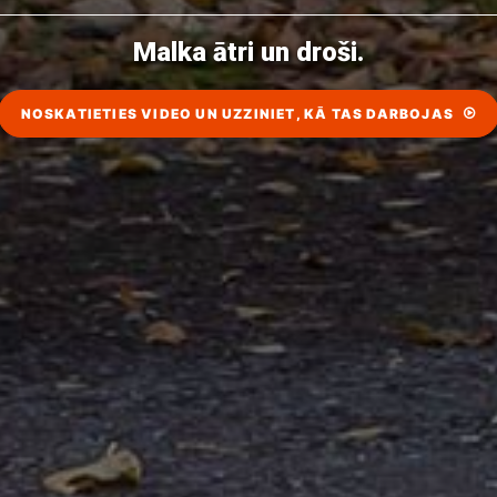
Malka ātri un droši.
NOSKATIETIES VIDEO UN UZZINIET, KĀ TAS DARBOJAS