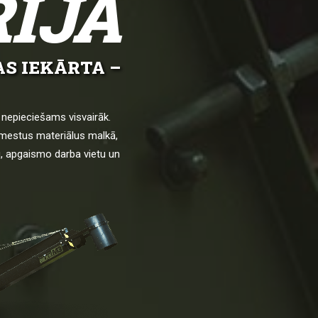
RIJA
S IEKĀRTA –
s nepieciešams visvairāk.
 izmestus materiālus malkā,
su, apgaismo darba vietu un