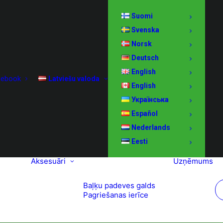
Suomi
Svenska
Norsk
Deutsch
English
cebook
Latviešu valoda
English
Українська
Español
Nederlands
Eesti
Aksesuāri
Uzņēmums
Baļķu padeves galds
Pagriešanas ierīce