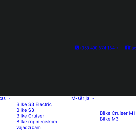
+358 400 674 164
Fa
tas
M-sērija
Bilke S3 Electric
Bilke S3
Bilke Cruiser M1
Bilke Cruiser
Bilke M3
Bilke rūpnieciskām
vajadzībām