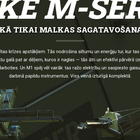
KE M-SĒ
EKĀ TIKAI MALKAS SAGATAVOŠANA
dītas krīzes apstākļiem. Tās nodrošina siltumu un enerģiju tur, kur ta
tiktu galā pat ar dēļiem, kuros ir naglas — tās ātri un efektīvi pārvērš
darboties. Un M1 spēj vēl vairāk: tas ražo elektrību un saspiesto gai
darbinā papildu instrumentus. Viss vienā izturīgā komplektā.