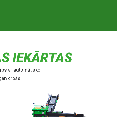
S IEKĀRTAS
arbs ar automātisko
gan drošs.