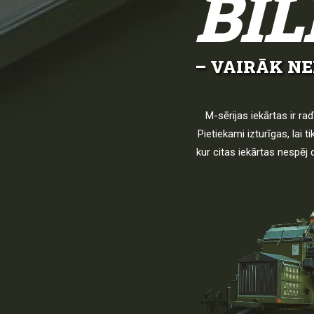
BIL
– VAIRĀK N
M-sērijas iekārtas ir ra
Pietiekami izturīgas, lai 
kur citas iekārtas nespēj 