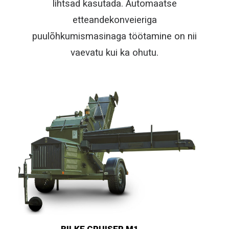
lihtsad kasutada. Automaatse
etteandekonveieriga
puulõhkumismasinaga töötamine on nii
vaevatu kui ka ohutu.
BILKE M3