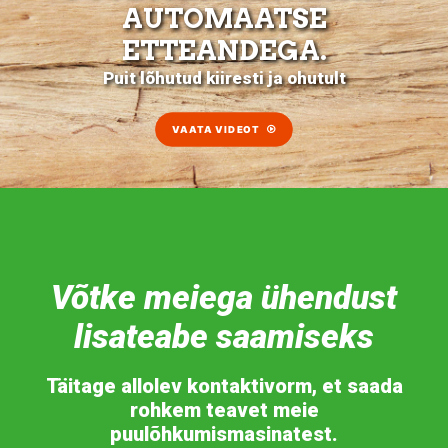
AUTOMAATSE
ETTEANDEGA.
Puit lõhutud kiiresti ja ohutult
VAATA VIDEOT
Võtke meiega ühendust
lisateabe saamiseks
Täitage allolev kontaktivorm, et saada
rohkem teavet meie
puulõhkumismasinatest.