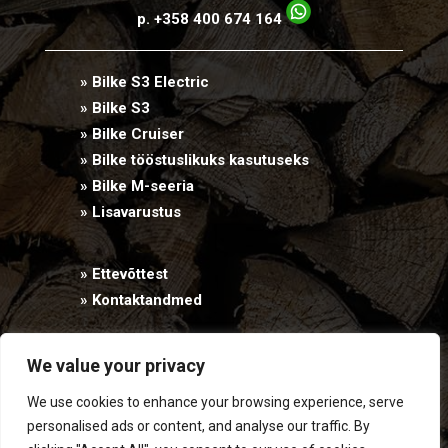
p. +358 400 674 164
» Bilke S3 Electric
» Bilke S3
» Bilke Cruiser
» Bilke tööstuslikuks kasutuseks
» Bilke M-seeria
» Lisavarustus
» Ettevõttest
» Kontaktandmed
We value your privacy
PRIVACY STATEMENT
We use cookies to enhance your browsing experience, serve
This site is protected by reCAPTCHA and the Google
Privacy Policy
and
personalised ads or content, and analyse our traffic. By