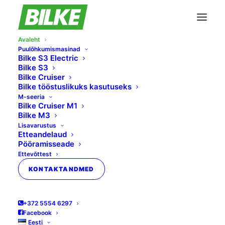
Avaleht
Puulõhkumismasinad
Bilke S3 Electric
Bilke S3
Bilke Cruiser
Bilke tööstuslikuks kasutuseks
M-seeria
Bilke Cruiser M1
Bilke M3
Lisavarustus
Etteandelaud
KIIRE JA OHUTU
Pööramisseade
Ettevõttest
PUULÕHKUMINE!
KONTAKTANDMED
+372 5554 6297
Facebook
Eesti