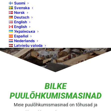
Suomi
Svenska
Norsk
Deutsch
English
English
Українська
Español
Nederlands
Latviešu valoda
BILKE
PUULÕHKUMISMASINAD
Meie puulõhkumismasinad on tõhusad ja