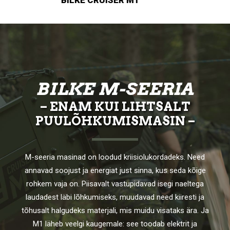
BILKE M-SEERIA
– ENAM KUI LIHTSALT
PUULÕHKUMISMASIN –
M-seeria masinad on loodud kriisiolukordadeks. Need
annavad soojust ja energiat just sinna, kus seda kõige
rohkem vaja on. Piisavalt vastupidavad isegi naeltega
laudadest läbi lõhkumiseks, muudavad need kiiresti ja
tõhusalt halgudeks materjali, mis muidu visataks ära. Ja
M1 läheb veelgi kaugemale: see toodab elektrit ja