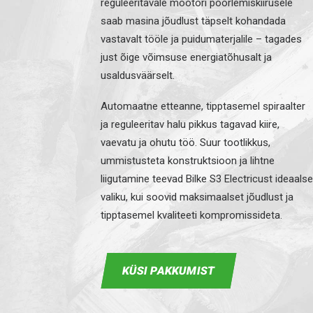
reguleeritavale mootori pöörlemiskiirusele
saab masina jõudlust täpselt kohandada
vastavalt tööle ja puidumaterjalile – tagades
just õige võimsuse energiatõhusalt ja
usaldusväärselt.
Automaatne etteanne, tipptasemel spiraalter
ja reguleeritav halu pikkus tagavad kiire,
vaevatu ja ohutu töö. Suur tootlikkus,
ummistusteta konstruktsioon ja lihtne
liigutamine teevad Bilke S3 Electricust ideaalse
valiku, kui soovid maksimaalset jõudlust ja
tipptasemel kvaliteeti kompromissideta.
KÜSI PAKKUMIST