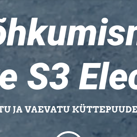
õhkumis
e S3 Ele
UTU JA VAEVATU KÜTTEPUUD