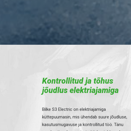
Kontrollitud ja tõhus
jõudlus elektriajamiga
Bilke S3 Electric on elektriajamiga
küttepuumasin, mis ühendab suure jõudluse,
kasutusmugavuse ja kontrollitud töö. Tänu