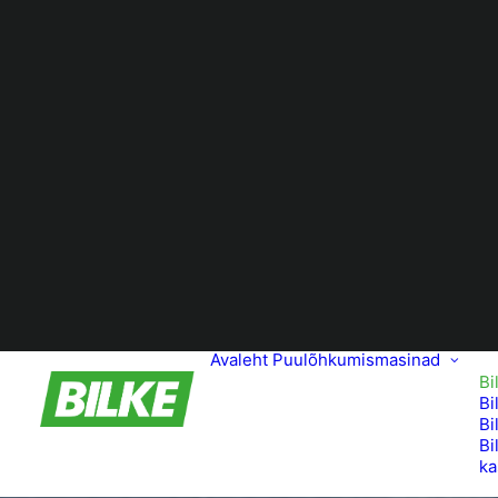
Avaleht
Puulõhkumismasinad
Bi
Bi
Bi
Bi
ka