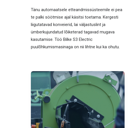
Tänu automaatsele etteandmissüsteemile ei pea
te palki söötmise ajal käsitsi toetama. Kergesti
liigutatavad konveierid, lai väljastuslint ja
ümberkujundatud lõiketerad tagavad mugava
kasutamise. Töö Bilke S3 Electric
puulõhkumismasinaga on nii lihtne kui ka ohutu.