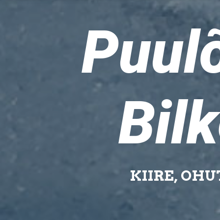
Puul
Bilk
KIIRE, OH