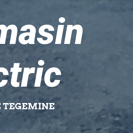
masin
ctric
E TEGEMINE