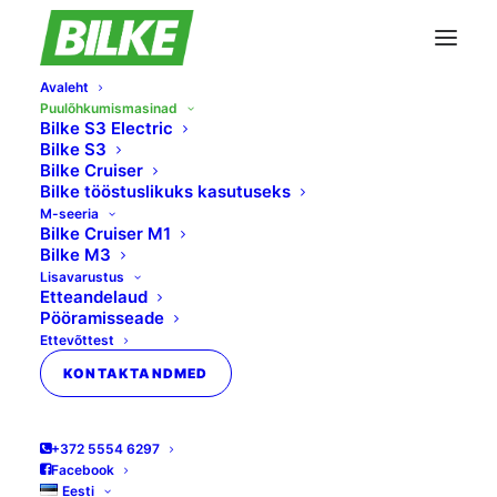
Avaleht
Puulõhkumismasinad
Bilke S3 Electric
Bilke S3
Bilke Cruiser
Bilke tööstuslikuks kasutuseks
M-seeria
Bilke Cruiser M1
Bilke M3
Lisavarustus
Etteandelaud
Pööramisseade
Ettevõttest
Bilke
KONTAKTANDMED
Puulõhkumismasinad
+372 5554 6297
Facebook
Meie puulõhkumismasinad on tõhusad ja
Eesti