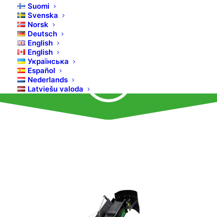
lihtsad kasutada. Puidu lõhkumine
Suomi
automaatse etteandekonveieriga
Svenska
Norsk
puulõhkumismasinaga on nii vaevatu kui
Deutsch
ka ohutu.
English
English
Українська
Español
Nederlands
Latviešu valoda