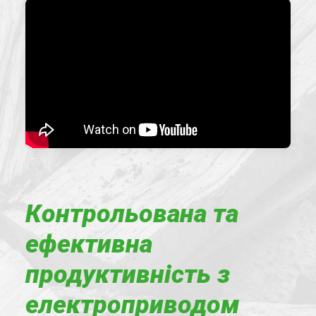
Контрольована та
ефективна
продуктивність з
електроприводом