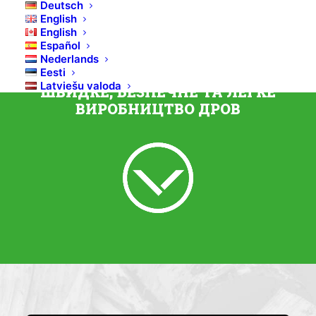
Deutsch
Дровокол Bilke S3
English
English
Español
Electric
Nederlands
Eesti
Latviešu valoda
ШВИДКЕ, БЕЗПЕЧНЕ ТА ЛЕГКЕ
ВИРОБНИЦТВО ДРОВ